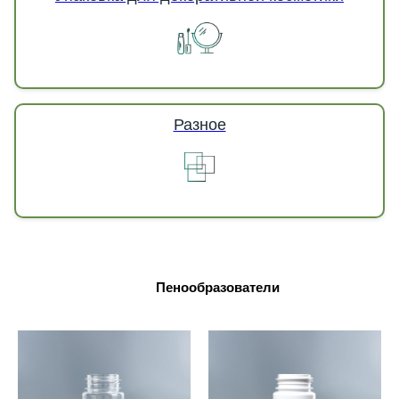
Разное
Пенообразователи
РилайблГрупп предлагает оптом к поставке пенообразователи в Москве. Наша компани
упаковку для декоративной косметики (блеск для губ, пенал для помады и туши) и др