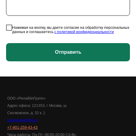
Нажимая на кнопку, вы даете согласие на обработку персональных
данных и соглашаетесь
c политикой конфиденциальности
Отправить
ООО «РилайблГрупп»
Адрес офиса: 121353, г. Москва, ш.
Сколковское, д. 32 к. 1
oooreliable@bk.ru
+7-901-259-43-43
Часы работы: Пн-Пт: 08:00-20:00 Cб-Вс: