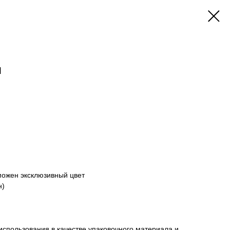
ш
можен эксклюзивный цвет
н)
использования в качестве упаковочного материала и