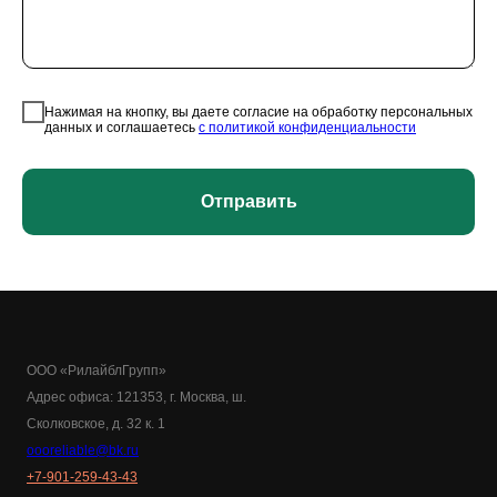
Нажимая на кнопку, вы даете согласие на обработку персональных
данных и соглашаетесь
c политикой конфиденциальности
Отправить
ООО «РилайблГрупп»
Адрес офиса: 121353, г. Москва, ш.
Сколковское, д. 32 к. 1
oooreliable@bk.ru
+7-901-259-43-43