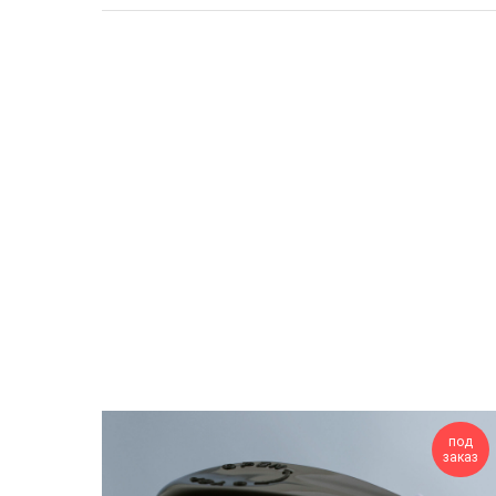
под
заказ