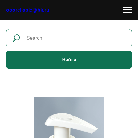
oooreliable@bk.ru
Найти