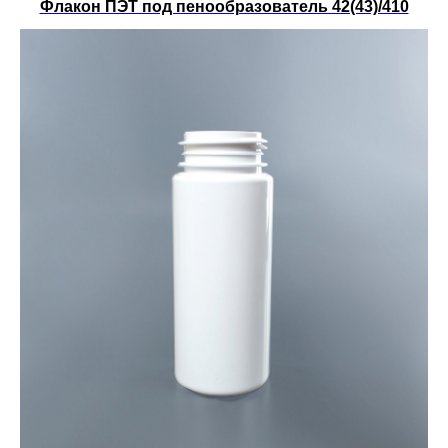
Флакон ПЭТ под пенообразователь 42(43)/410