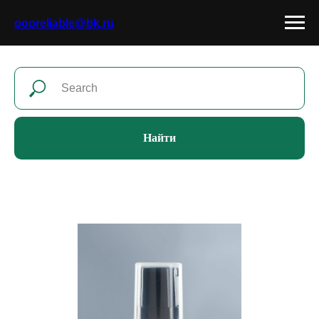
oooreliable@bk.ru
Найти