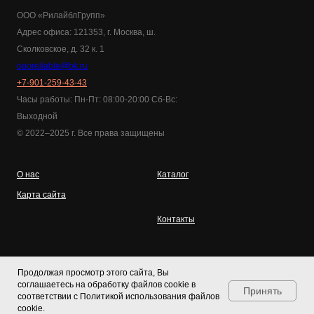
ООО «РилайблГрупп»
Адрес офиса: 121353, г. Москва, ш.
Сколковское, д. 32 к. 1
oooreliable@bk.ru
+7-901-259-43-43
Часы работы: Пн-Пт: 08:00-20:00 Cб-Вс:
Выходной
© 2022–2025 г. Все права защищены
О нас
Каталог
Карта сайта
Контакты
Блог
Продолжая просмотр этого сайта, Вы
соглашаетесь на обработку файлов cookie в
Принять
соответствии с Политикой использования файлов
cookie.